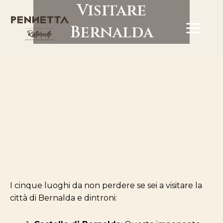
Visitare
Vai
MA
Bernalda
al
contenuto
ME
I cinque luoghi da non perdere se sei a visitare la
città di Bernalda e dintroni: