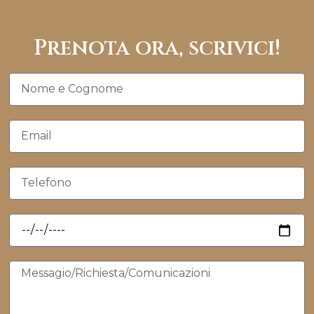
e
t
b
a
Prenota ora, scrivici!
o
g
o
r
k
a
Nome
m
e
Email
Cognome
Telefono
Quando
Messaggio