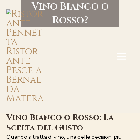
Vino Bianco o
Vai
MA
Rosso?
al
contenuto
ME
Vino Bianco o Rosso: La
Scelta del Gusto
Quando si tratta di vino, una delle decisioni più